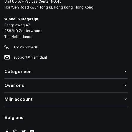
Unit 83 3/F Yau Lee Center NO.45
Hoi Yuen Road Kwun Tong KL Hong Kong, Hong Kong
Winkel & Magazijn
Energieweg 47
2382ND Zoeterwoude
The Netherlands
+31717502480
support@hismith.nl
Categorieën
Over ons
Mijn account
Volg ons