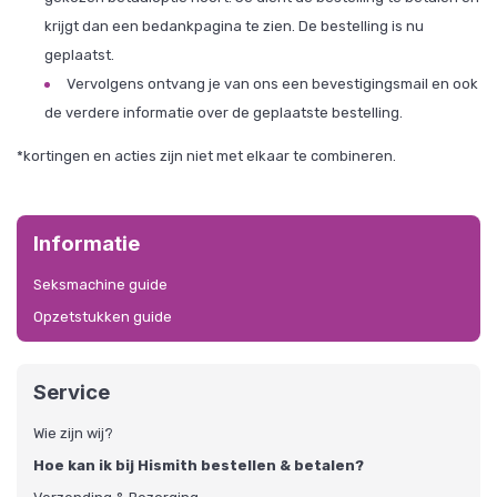
krijgt dan een bedankpagina te zien. De bestelling is nu
geplaatst.
Vervolgens ontvang je van ons een bevestigingsmail en ook
de verdere informatie over de geplaatste bestelling.
*kortingen en acties zijn niet met elkaar te combineren.
Informatie
Seksmachine guide
Opzetstukken guide
Service
Wie zijn wij?
Hoe kan ik bij Hismith bestellen & betalen?