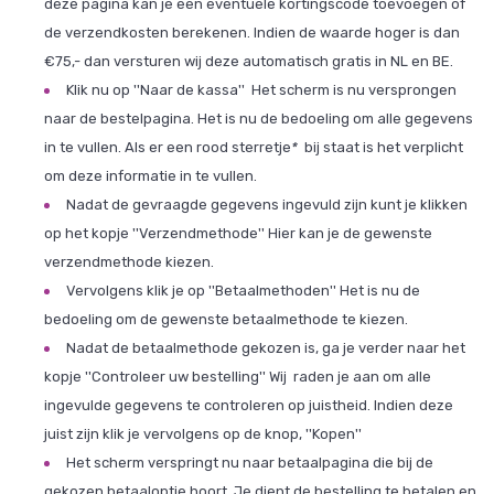
deze pagina kan je een eventuele kortingscode toevoegen of
de verzendkosten berekenen. Indien de waarde hoger is dan
€75,- dan versturen wij deze automatisch gratis in NL en BE.
Klik nu op ''Naar de kassa'' Het scherm is nu versprongen
naar de bestelpagina. Het is nu de bedoeling om alle gegevens
in te vullen. Als er een rood sterretje
*
bij staat is het verplicht
om deze informatie in te vullen.
Nadat de gevraagde gegevens ingevuld zijn kunt je klikken
op het kopje ''Verzendmethode'' Hier kan je de gewenste
verzendmethode kiezen.
Vervolgens klik je op ''Betaalmethoden'' Het is nu de
bedoeling om de gewenste betaalmethode te kiezen.
Nadat de betaalmethode gekozen is, ga je verder naar het
kopje ''Controleer uw bestelling'' Wij raden je aan om alle
ingevulde gegevens te controleren op juistheid. Indien deze
juist zijn klik je vervolgens op de knop, ''Kopen''
Het scherm verspringt nu naar betaalpagina die bij de
gekozen betaaloptie hoort. Je dient de bestelling te betalen en