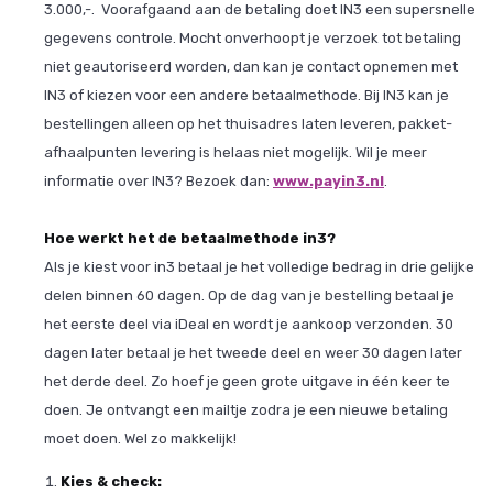
3.000,-. Voorafgaand aan de betaling doet IN3 een supersnelle
gegevens controle. Mocht onverhoopt je verzoek tot betaling
niet geautoriseerd worden, dan kan je contact opnemen met
IN3 of kiezen voor een andere betaalmethode. Bij IN3 kan je
bestellingen alleen op het thuisadres laten leveren, pakket-
afhaalpunten levering is helaas niet mogelijk. Wil je meer
informatie over IN3? Bezoek dan:
www.payin3.nl
.
Hoe werkt het de betaalmethode in3?
Als je kiest voor in3 betaal je het volledige bedrag in drie gelijke
delen binnen 60 dagen. Op de dag van je bestelling betaal je
het eerste deel via iDeal en wordt je aankoop verzonden. 30
dagen later betaal je het tweede deel en weer 30 dagen later
het derde deel. Zo hoef je geen grote uitgave in één keer te
doen. Je ontvangt een mailtje zodra je een nieuwe betaling
moet doen. Wel zo makkelijk!
Kies & check: