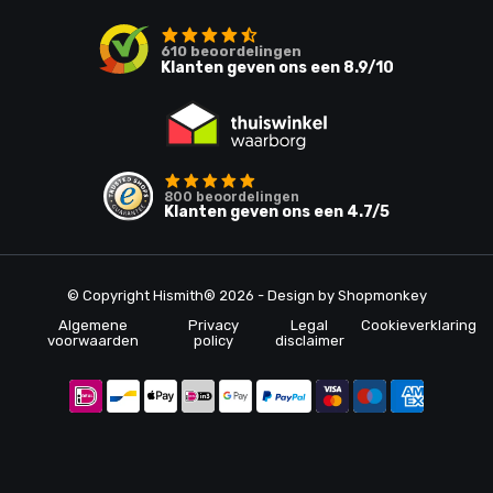
610
beoordelingen
Klanten geven ons een
8.9
/10
800
beoordelingen
Klanten geven ons een
4.7
/5
© Copyright Hismith® 2026 - Design by
Shopmonkey
Algemene
Privacy
Legal
Cookieverklaring
voorwaarden
policy
disclaimer