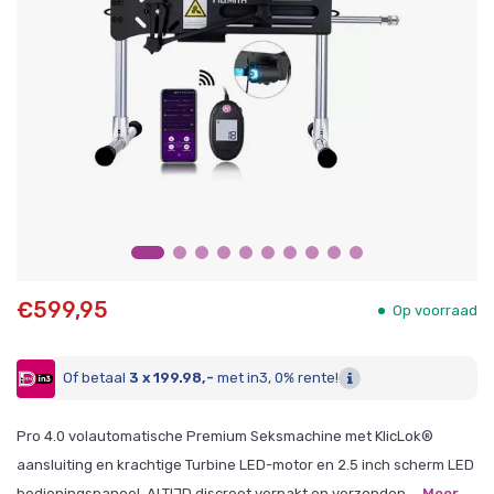
€599,95
Op voorraad
Of betaal
3 x 199.98,-
met in3, 0% rente!
Pro 4.0 volautomatische Premium Seksmachine met KlicLok®
aansluiting en krachtige Turbine LED-motor en 2.5 inch scherm LED
bedieningspaneel. ALTIJD discreet verpakt en verzonden....
Meer