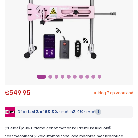
€549,95
Nog 7 op voorraad
Of betaal
3 x 183.32,-
met in3, 0% rente!
✅Beleef jouw ultieme genot met onze Premium KlicLok®
seksmachines! ✅Volautomatische love machine met krachtige