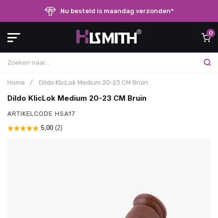
Nu besteld is maandag verzonden*
0
Home
/
Dildo KlicLok Medium 20-23 CM Bruin
Dildo KlicLok Medium 20-23 CM Bruin
ARTIKELCODE
HSA17