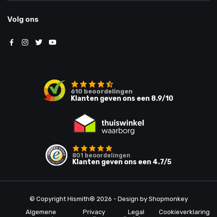
Volg ons
610
beoordelingen
Klanten geven ons een
8.9
/10
801
beoordelingen
Klanten geven ons een
4.7
/5
© Copyright Hismith® 2026 - Design by
Shopmonkey
Algemene
Privacy
Legal
Cookieverklaring