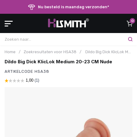
Nu besteld is maandag verzonden*
0
Home
/
Zoekresultaten voor HSA38
/
Dildo Big Dick KlicLok Medium 20-23 CM Nude
Dildo Big Dick KlicLok Medium 20-23 CM Nude
ARTIKELCODE
HSA38