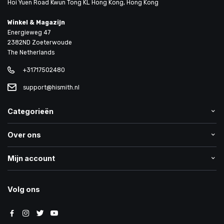
Hoi Yuen Road Kwun Tong KL Hong Kong, Hong Kong
Winkel & Magazijn
Energieweg 47
2382ND Zoeterwoude
The Netherlands
+31717502480
support@hismith.nl
Categorieën
Over ons
Mijn account
Volg ons