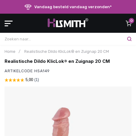
Vandaag besteld vandaag verzonden*
0
Home
/
Realistische Dildo KlicLok® en Zuignap 20 CM
Realistische Dildo KlicLok® en Zuignap 20 CM
ARTIKELCODE
HSA149