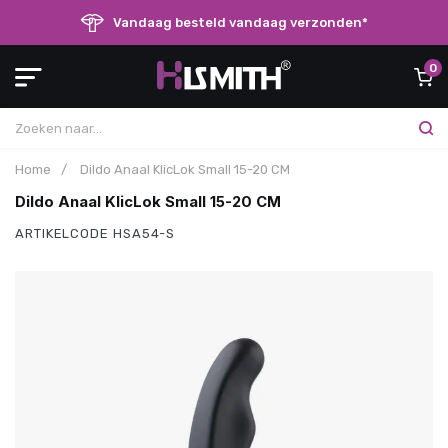
Vandaag besteld vandaag verzonden*
0
Home
/
Dildo Anaal KlicLok Small 15-20 CM
Dildo Anaal KlicLok Small 15-20 CM
ARTIKELCODE
HSA54-S