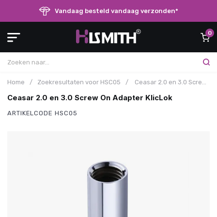
Vandaag besteld vandaag verzonden*
0
Home
/
Zoekresultaten voor HSC05
/
Ceasar 2.0 en 3.0 Screw On Adapter KlicLok
Ceasar 2.0 en 3.0 Screw On Adapter KlicLok
ARTIKELCODE
HSC05