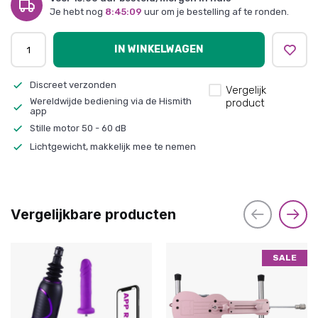
Je hebt nog
8:45:09
uur om je bestelling af te ronden.
IN WINKELWAGEN
Discreet verzonden
Vergelijk
Wereldwijde bediening via de Hismith
product
app
Stille motor 50 - 60 dB
Lichtgewicht, makkelijk mee te nemen
Vergelijkbare producten
SALE