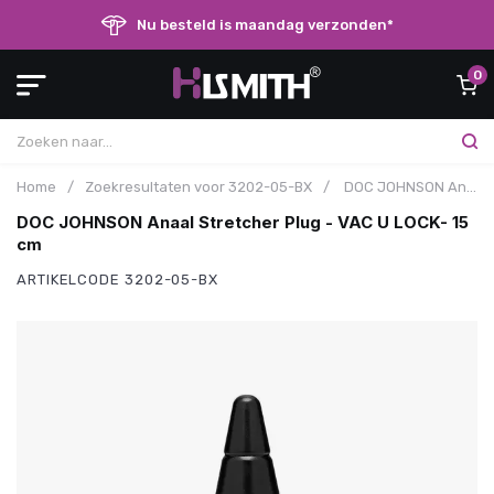
Nu besteld is maandag verzonden*
0
Home
/
Zoekresultaten voor 3202-05-BX
/
DOC JOHNSON Anaal Stretcher Plug - VAC U LOCK- 15 cm
DOC JOHNSON Anaal Stretcher Plug - VAC U LOCK- 15
cm
ARTIKELCODE
3202-05-BX