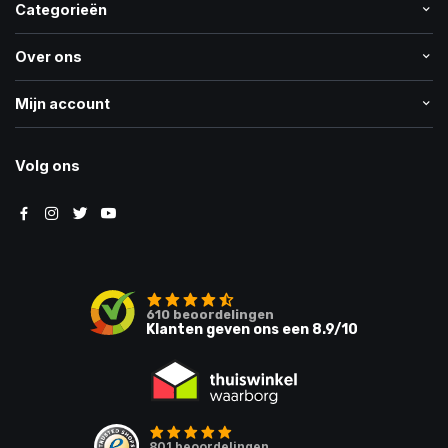
Categorieën
Over ons
Mijn account
Volg ons
610
beoordelingen
Klanten geven ons een
8.9
/10
801
beoordelingen