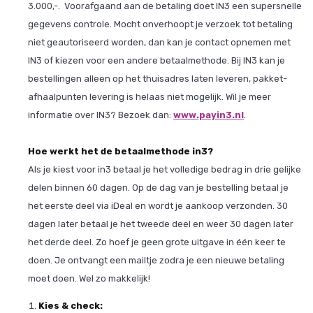
3.000,-. Voorafgaand aan de betaling doet IN3 een supersnelle
gegevens controle. Mocht onverhoopt je verzoek tot betaling
niet geautoriseerd worden, dan kan je contact opnemen met
IN3 of kiezen voor een andere betaalmethode. Bij IN3 kan je
bestellingen alleen op het thuisadres laten leveren, pakket-
afhaalpunten levering is helaas niet mogelijk. Wil je meer
informatie over IN3? Bezoek dan:
www.payin3.nl
.
Hoe werkt het de betaalmethode in3?
Als je kiest voor in3 betaal je het volledige bedrag in drie gelijke
delen binnen 60 dagen. Op de dag van je bestelling betaal je
het eerste deel via iDeal en wordt je aankoop verzonden. 30
dagen later betaal je het tweede deel en weer 30 dagen later
het derde deel. Zo hoef je geen grote uitgave in één keer te
doen. Je ontvangt een mailtje zodra je een nieuwe betaling
moet doen. Wel zo makkelijk!
Kies & check: