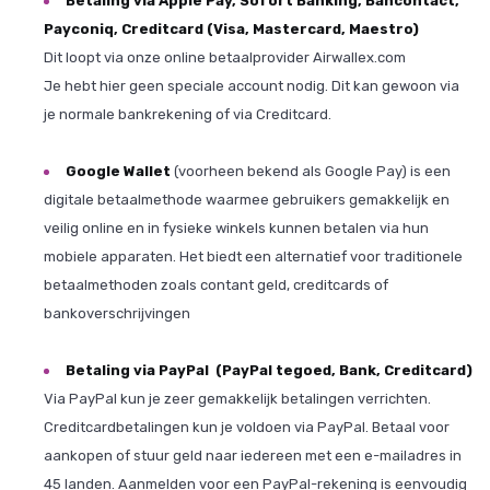
Betaling via Apple Pay, Sofort Banking, Bancontact,
Payconiq, Creditcard (Visa, Mastercard, Maestro)
Dit loopt via onze online betaalprovider Airwallex.com
Je hebt hier geen speciale account nodig. Dit kan gewoon via
je normale bankrekening of via Creditcard.
Google Wallet
(voorheen bekend als Google Pay) is een
digitale betaalmethode waarmee gebruikers gemakkelijk en
veilig online en in fysieke winkels kunnen betalen via hun
mobiele apparaten. Het biedt een alternatief voor traditionele
betaalmethoden zoals contant geld, creditcards of
bankoverschrijvingen
Betaling via PayPal (PayPal tegoed, Bank, Creditcard)
Via PayPal kun je zeer gemakkelijk betalingen verrichten.
Creditcardbetalingen kun je voldoen via PayPal. Betaal voor
aankopen of stuur geld naar iedereen met een e-mailadres in
45 landen. Aanmelden voor een PayPal-rekening is eenvoudig