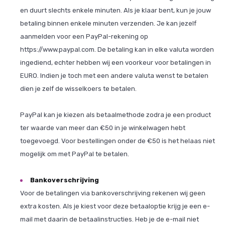
en duurt slechts enkele minuten. Als je klaar bent, kun je jouw
betaling binnen enkele minuten verzenden. Je kan jezelf
aanmelden voor een PayPal-rekening op
https://www.paypal.com. De betaling kan in elke valuta worden
ingediend, echter hebben wij een voorkeur voor betalingen in
EURO. Indien je toch met een andere valuta wenst te betalen
dien je zelf de wisselkoers te betalen.
PayPal kan je kiezen als betaalmethode zodra je een product
ter waarde van meer dan €50 in je winkelwagen hebt
toegevoegd. Voor bestellingen onder de €50 is het helaas niet
mogelijk om met PayPal te betalen.
Bankoverschrijving
Voor de betalingen via bankoverschrijving rekenen wij geen
extra kosten. Als je kiest voor deze betaaloptie krijg je een e-
mail met daarin de betaalinstructies. Heb je de e-mail niet