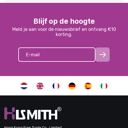
Blijf op de hoogte
Meld je aan voor de nieuwsbrief en ontvang €10
korting.
Hong Kong Free Trade Co., Limited