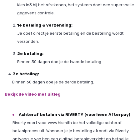
Kies in3 bij het afrekenen, het systeem doet een supersnelle
gegevens controle.
1e betaling & verzending:
Je doet direct je eerste betaling en de bestelling wordt
verzonden.
2e betaling:
Binnen 30 dagen doe je de tweede betaling.
4.
3e betaling:
Binnen 60 dagen doe je de derde betaling.
Bekijk de video met uitleg
Achteraf betalen via RIVERTY (voorheen Afterpay)
Riverty voert voor www.hismith.be het volledige achteraf
betaalproces uit. Wanneer je je bestelling afrondt via Riverty
ontvang je van hen een digitaal betaaloverzicht en betaal je