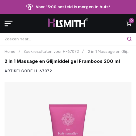
Voor 15:00 besteld is morgen in huis*
0
Home
/
Zoekresultaten voor H-67072
/
2 in 1 Massage en Glijmiddel gel Framboos 200 ml
2 in 1 Massage en Glijmiddel gel Framboos 200 ml
ARTIKELCODE
H-67072