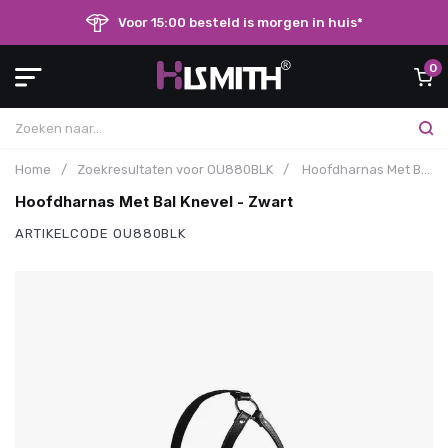
Voor 15:00 besteld is morgen in huis*
0
Home
/
Zoekresultaten voor OU880BLK
/
Hoofdharnas Met Bal Knevel - Zwart
Hoofdharnas Met Bal Knevel - Zwart
ARTIKELCODE
OU880BLK