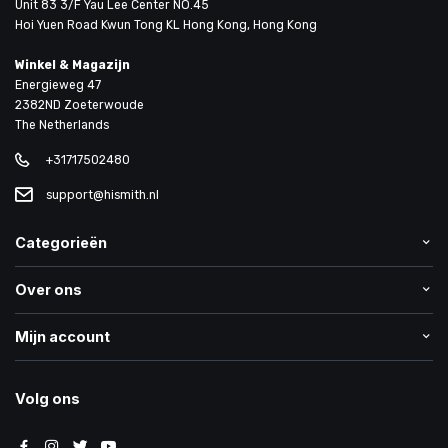
Unit 83 3/F Yau Lee Center NO.45
Hoi Yuen Road Kwun Tong KL Hong Kong, Hong Kong
Winkel & Magazijn
Energieweg 47
2382ND Zoeterwoude
The Netherlands
+31717502480
support@hismith.nl
Categorieën
Over ons
Mijn account
Volg ons