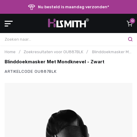
Nu besteld is maandag verzonden*
0
Home
/
Zoekresultaten voor OU887BLK
/
Blinddoekmasker Met Mondknevel - Zwart
Blinddoekmasker Met Mondknevel - Zwart
ARTIKELCODE
OU887BLK