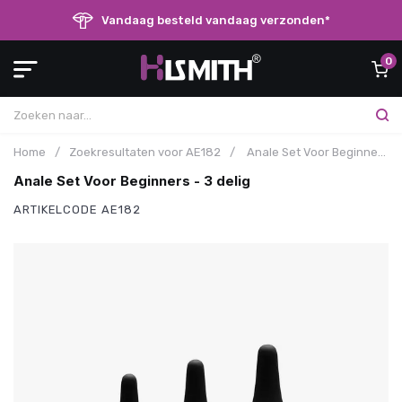
Vandaag besteld vandaag verzonden*
0
Home
/
Zoekresultaten voor AE182
/
Anale Set Voor Beginners - 3 delig
Anale Set Voor Beginners - 3 delig
ARTIKELCODE
AE182