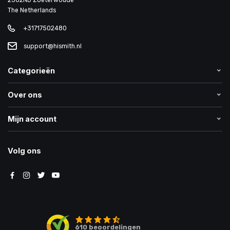
2382ND Zoeterwoude
The Netherlands
+31717502480
support@hismith.nl
Categorieën
Over ons
Mijn account
Volg ons
610
beoordelingen